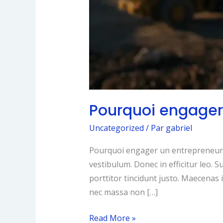
Pourquoi engager
Uncategorized
/ Par
gabriel
Pourquoi engager un entrepreneur gé
vestibulum. Donec in efficitur leo. S
porttitor tincidunt justo. Maecenas in
nec massa non […]
Pourquoi
Read More »